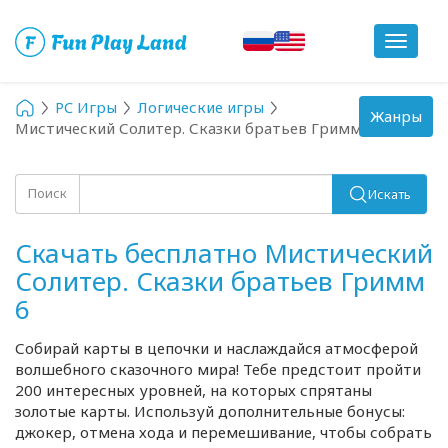
Toggle
navigat
PC Игры
Логические игры
Toggle
Жанры
Мистический Солитер. Сказки братьев Гримм 6
navigation
Поиск
Искать
Скачать бесплатно Мистический
Солитер. Сказки братьев Гримм
6
Собирай карты в цепочки и наслаждайся атмосферой
волшебного сказочного мира! Тебе предстоит пройти
200 интересных уровней, на которых спрятаны
золотые карты. Используй дополнительные бонусы:
джокер, отмена хода и перемешивание, чтобы собрать