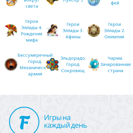
фей
света
Герои
Герои
Герои
Эллады 4.
Эллады 3.
Эллады 2.
Рождение
Афины
Олимпия
мифа
Бессумеречный
Эльдорадо.
Чарма.
город.
Город
Зачарованная
Механическая
Сокровищ
страна
армия