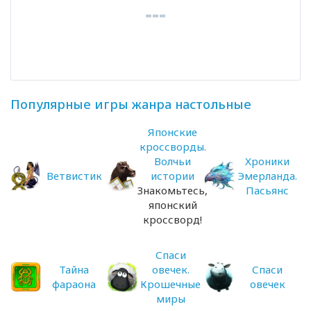
Популярные игры жанра настольные
Японские
кроссворды.
Волчьи
Хроники
Ветвистик
истории
Эмерланда.
Знакомьтесь,
Пасьянс
японский
кроссворд!
Спаси
Тайна
овечек.
Спаси
фараона
Крошечные
овечек
миры