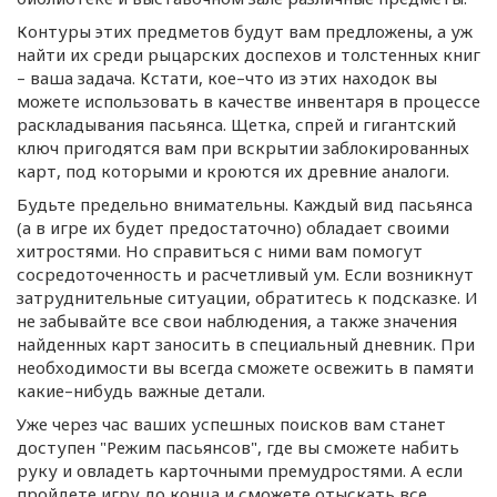
Контуры этих предметов будут вам предложены, а уж
найти их среди рыцарских доспехов и толстенных книг
– ваша задача. Кстати, кое–что из этих находок вы
можете использовать в качестве инвентаря в процессе
раскладывания пасьянса. Щетка, спрей и гигантский
ключ пригодятся вам при вскрытии заблокированных
карт, под которыми и кроются их древние аналоги.
Будьте предельно внимательны. Каждый вид пасьянса
(а в игре их будет предостаточно) обладает своими
хитростями. Но справиться с ними вам помогут
сосредоточенность и расчетливый ум. Если возникнут
затруднительные ситуации, обратитесь к подсказке. И
не забывайте все свои наблюдения, а также значения
найденных карт заносить в специальный дневник. При
необходимости вы всегда сможете освежить в памяти
какие–нибудь важные детали.
Уже через час ваших успешных поисков вам станет
доступен "Режим пасьянсов", где вы сможете набить
руку и овладеть карточными премудростями. А если
пройдете игру до конца и сможете отыскать все