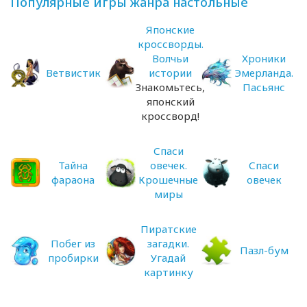
Популярные игры жанра настольные
Японские
кроссворды.
Волчьи
Хроники
Ветвистик
истории
Эмерланда.
Знакомьтесь,
Пасьянс
японский
кроссворд!
Спаси
Тайна
овечек.
Спаси
фараона
Крошечные
овечек
миры
Пиратские
Побег из
загадки.
Пазл-бум
пробирки
Угадай
картинку