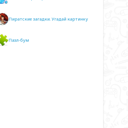
Пиратские загадки. Угадай картинку
Пазл-бум