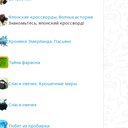
Японские кроссворды. Волчьи истории
Знакомьтесь, японский кроссворд!
Хроники Эмерланда. Пасьянс
Тайна фараона
Спаси овечек. Крошечные миры
Спаси овечек
Побег из пробирки