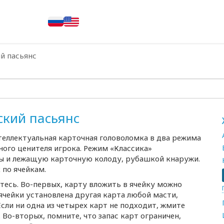
й пасьянс
ский пасьянс
нтеллектуальная карточная головоломка в два режима
ого ценителя игрока. Режим «Классика»
мы и лежащую карточную колоду, рубашкой кнаружи.
 по ячейкам.
етесь. Во-первых, карту вложить в ячейку можно
 ячейки установлена другая карта любой масти,
сли ни одна из четырех карт не подходит, жмите
Во-вторых, помните, что запас карт ограничен,