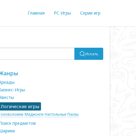
Главная
PC Игры
Серии игр
Искать
Жанры
Аркады
Бизнес-Игры
Квесты
Логические игры
Головоломки
Маджонги
Настольные
Пазлы
Поиск предметов
Шарики