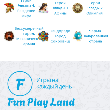
Герои
Герои
Герои
Эллады 4.
Эллады 3.
Эллады 2.
Рождение
Афины
Олимпия
мифа
Бессумеречный
Эльдорадо.
Чарма.
город.
Город
Зачарованная
Механическая
Сокровищ
страна
армия