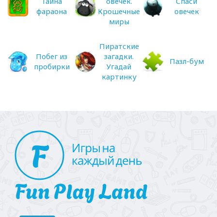
Тайна
овечек.
Спаси
фараона
Крошечные
овечек
миры
Пиратские
Побег из
загадки.
Пазл-бум
пробирки
Угадай
картинку