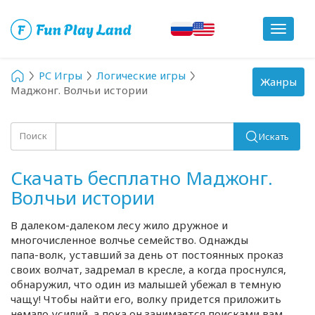
Toggle
navigat
PC Игры
Логические игры
Toggle
Жанры
Маджонг. Волчьи истории
navigation
Поиск
Искать
Скачать бесплатно Маджонг.
Волчьи истории
В
далеком-далеком
лесу жило дружное и
многочисленное волчье семейство. Однажды
папа-волк
, уставший за день от постоянных проказ
своих волчат, задремал в кресле, а когда проснулся,
обнаружил, что один из малышей убежал в темную
чащу! Чтобы найти его, волку придется приложить
немало усилий, а пока он занимается поисками вам,