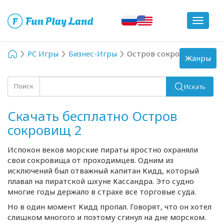
Toggle
navigat
PC Игры
Бизнес-Игры
Остров сокровищ 2
Toggle
Жанры
navigation
Поиск
Искать
Скачать бесплатно Остров
сокровищ 2
Испокон веков морские пираты яростно охраняли
свои сокровища от проходимцев. Одним из
исключений был отважный капитан Кидд, который
плавал на пиратской шхуне Кассандра. Это судно
многие годы держало в страхе все торговые суда.
Но в один момент Кидд пропал. Говорят, что он хотел
слишком многого и поэтому сгинул на дне морском.