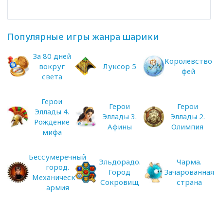
Популярные игры жанра шарики
За 80 дней
Королевство
вокруг
Луксор 5
фей
света
Герои
Герои
Герои
Эллады 4.
Эллады 3.
Эллады 2.
Рождение
Афины
Олимпия
мифа
Бессумеречный
Эльдорадо.
Чарма.
город.
Город
Зачарованная
Механическая
Сокровищ
страна
армия