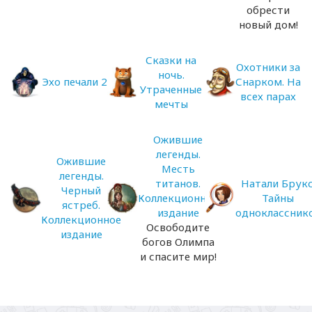
обрести
новый дом!
Сказки на
Охотники за
ночь.
Эхо печали 2
Снарком. На
Утраченные
всех парах
мечты
Ожившие
легенды.
Ожившие
Месть
легенды.
титанов.
Натали Брукс
Черный
Коллекционное
Тайны
ястреб.
издание
одноклассник
Коллекционное
Освободите
издание
богов Олимпа
и спасите мир!