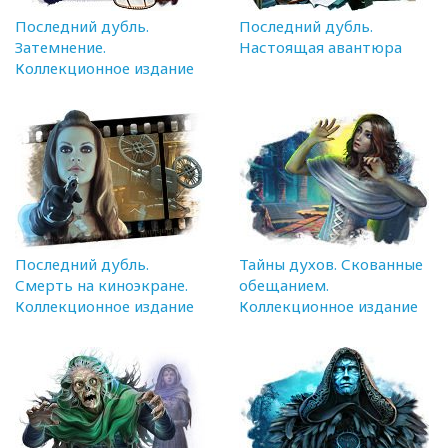
Последний дубль.
Последний дубль.
Затемнение.
Настоящая авантюра
Коллекционное издание
Последний дубль.
Тайны духов. Скованные
Смерть на киноэкране.
обещанием.
Коллекционное издание
Коллекционное издание