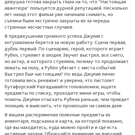
девушка готова закрыть глаза на то, что "Настоящая
авантюра" пользуется дурной репутацией. Несколько
лет назад этот фильм уже начинали снимать, но
съемки были экстренно закрыты
из-за
череды
странных несчастных случаев.
В предвкушении громкого успеха Джулия с
энтузиазмом берется за новую работу. Сцена первая,
дубль первый. По сценарию, герой, которого играет
Рубен, стреляет в злодея. Звучит выстрел, все снято,
но актер, в которого стреляли,
почему-то
продолжает
лежать на полу, а Рубен убегает с места событий.
Выстрел был настоящим? Но ведь Джулия лично
готовила весь реквизит и уверена, что пистолет
бутафорский! Разгадывайте головоломки, ищите
предметы по списку, проходите
мини-игры
, чтобы
помочь Джулии отыскать Рубена раньше, чем приедет
полиция, и выяснить, что произошло на самом деле.
В вашем распоряжении полезные предметы из
инвентаря, подсказка и карта, на которой показано,
где вы находитесь, куда можно пройти и где есть
активные задачи. Обращайте внимание на внешний