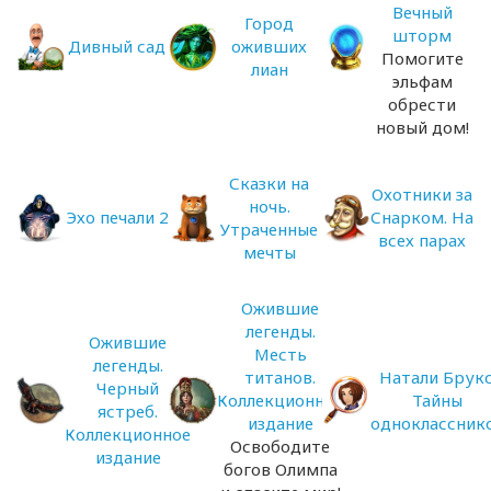
Вечный
Город
шторм
Дивный сад
оживших
Помогите
лиан
эльфам
обрести
новый дом!
Сказки на
Охотники за
ночь.
Эхо печали 2
Снарком. На
Утраченные
всех парах
мечты
Ожившие
легенды.
Ожившие
Месть
легенды.
титанов.
Натали Брукс
Черный
Коллекционное
Тайны
ястреб.
издание
одноклассник
Коллекционное
Освободите
издание
богов Олимпа