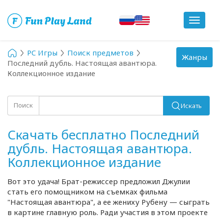
Toggle
navigat
PC Игры
Поиск предметов
Toggle
Жанры
Последний дубль. Настоящая авантюра.
navigation
Коллекционное издание
Поиск
Искать
Скачать бесплатно Последний
дубль. Настоящая авантюра.
Коллекционное издание
Вот это удача!
Брат-режиссер
предложил Джулии
стать его помощником на съемках фильма
"Настоящая авантюра", а ее жениху Рубену — сыграть
в картине главную роль. Ради участия в этом проекте