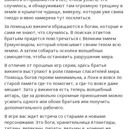
случилось, и обнаруживают там огромную трещину в
земле и крылатое чудище, виверну, которая уже свила
гнездо и явно намерена тут поселиться.
За помощью викинги обращаются к богам, которые и
сами не знают, что случилось. В поисках ответов
братьям придется повстречаться с Великим змеем
Ёрмунгандом, который опоясывает своим телом всю
землю. А затем собирать осколки волшебных
самоцветов, чтобы остановить разрушение мира.
В отличие от прошлых игр серии, здесь братья
викинги выступают в роли главных спасителей мира.
Помощь богов героям минимальна, а Локи и вовсе по
старой памяти
где-то
помогает, а
где-то
вовсе даже
мешает. Зато у викингов есть теперь волшебный
алтарь, где за довольно скромные приношения можно
усилить одного или обоих братьев или получить
дополнительного рабочего.
В игре вас ждет встреча со старыми и новыми
персонажами. Это боги, хранительница Атлантиды,
титаны, великаны, пираты, ведьмы и, конечно же,