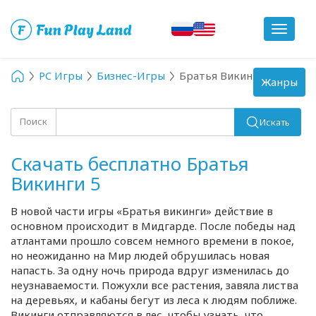
Toggle
navigat
PC Игры
Бизнес-Игры
Братья Викинги 5
Toggle
Жанры
navigation
Поиск
Искать
Скачать бесплатно Братья
Викинги 5
В новой части игры «Братья викинги» действие в
основном происходит в Мидгарде. После победы над
атлантами прошло совсем немного времени в покое,
но неожиданно на Мир людей обрушилась новая
напасть. За одну ночь природа вдруг изменилась до
неузнаваемости. Пожухли все растения, завяла листва
на деревьях, и кабаны бегут из леса к людям поближе.
Викинги отправляются в лес, чтобы узнать, что