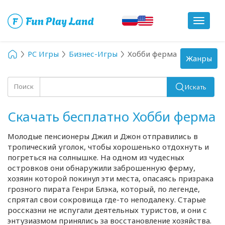
Toggle
navigat
PC Игры
Бизнес-Игры
Хобби ферма
Toggle
Жанры
navigation
Поиск
Искать
Скачать бесплатно Хобби ферма
Молодые пенсионеры Джил и Джон отправились в
тропический уголок, чтобы хорошенько отдохнуть и
погреться на солнышке. На одном из чудесных
островков они обнаружили заброшенную ферму,
хозяин которой покинул эти места, опасаясь призрака
грозного пирата Генри Блэка, который, по легенде,
спрятал свои сокровища
где-то
неподалеку. Старые
россказни не испугали деятельных туристов, и они с
энтузиазмом принялись за восстановление хозяйства.