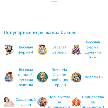
Популярные игры жанра бизнес
Веселая
Веселая
Веселая
ферма.
ферма 4
ферма 3
Древний
Рим
Веселая
Янки. На
ферма 3.
Страже
Следопыты
Русская
Любящих
рулетка
Сердец
Полцарства
Полцарства
Свадебный
за
за
салон
принцессу 4
принцессу 3