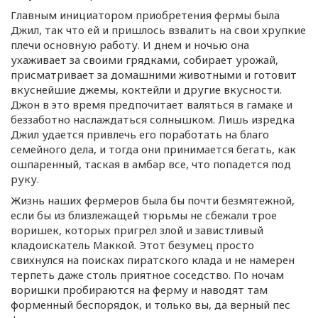
Главным инициатором приобретения фермы была
Джил, так что ей и пришлось взвалить на свои хрупкие
плечи основную работу. И днем и ночью она
ухаживает за своими грядками, собирает урожай,
присматривает за домашними животными и готовит
вкуснейшие джемы, коктейли и другие вкусности.
Джон в это время предпочитает валяться в гамаке и
беззаботно наслаждаться солнышком. Лишь изредка
Джил удается привлечь его поработать на благо
семейного дела, и тогда они принимается бегать, как
ошпаренный, таская в амбар все, что попадется под
руку.
Жизнь наших фермеров была бы почти безмятежной,
если бы из близлежащей тюрьмы не сбежали трое
воришек, которых пригрел злой и завистливый
кладоискатель Маккой. Этот безумец просто
свихнулся на поисках пиратского клада и не намерен
терпеть даже столь приятное соседство. По ночам
воришки пробираются на ферму и наводят там
форменный беспорядок, и только вы, да верный пес