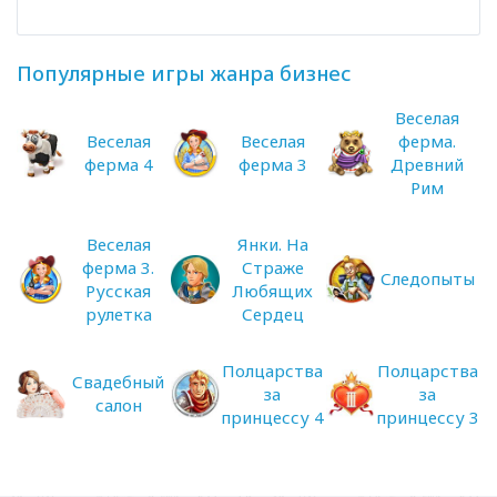
Популярные игры жанра бизнес
Веселая
Веселая
Веселая
ферма.
ферма 4
ферма 3
Древний
Рим
Веселая
Янки. На
ферма 3.
Страже
Следопыты
Русская
Любящих
рулетка
Сердец
Полцарства
Полцарства
Свадебный
за
за
салон
принцессу 4
принцессу 3