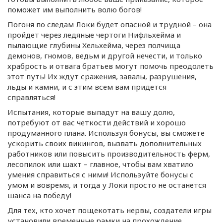
поможет им выполнить волю богов!
Погоня по следам Локи будет опасной и трудной – она
пройдет через ледяные чертоги Нифльхейма и
пылающие глубины Хельхейма, через полчища
демонов, гномов, ведьм и другой нечести, и только
храбрость и отвага братьев могут помочь преодолеть
этот путь! Их ждут сражения, завалы, разрушения,
льды и камни, и с этим всем вам придется
справляться!
Испытания, которые выпадут на вашу долю,
потребуют от вас четкости действий и хорошо
продуманного плана. Используя бонусы, вы сможете
ускорить своих викингов, вызвать дополнительных
работников или повысить производительность ферм,
лесопилок или шахт – главное, чтобы вам хватило
умения справиться с ними! Используйте бонусы с
умом и вовремя, и тогда у Локи просто не останется
шанса на победу!
Для тех, кто хочет пощекотать нервы, создатели игры
установили временные рамки на прохождение