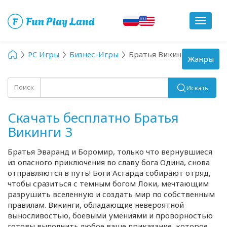
Toggle
navigat
PC Игры
Бизнес-Игры
Братья Викинги 3
Toggle
Жанры
navigation
Поиск
Искать
Скачать бесплатно Братья
Викинги 3
Братья Эваранд и Боромир, только что вернувшиеся
из опасного приключения во славу бога Одина, снова
отправляются в путь! Боги Асгарда собирают отряд,
чтобы сразиться с темным богом Локи, мечтающим
разрушить вселенную и создать мир по собственным
правилам. Викинги, обладающие невероятной
выносливостью, боевыми умениями и проворностью
готовы выполнить любое ваше приказание, которое