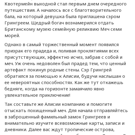
Квотермейн выходной стал первым днем очередного
путешествия. А началось все с благотворительного
бала, на который девушка была приглашена сэром
Грингреем. Щедрый богач вознамерился отдать
Британскому музею семейную реликвию Меч семи
морей.
Однако в самый торжественный момент появился
призрак его прадеда и, поливая проклятиями всех
присутствующих, эффектно исчез, забрав с собой и
меч. Уж очень недоволен был прадед тем, что ценный
артефакт покинул родные стены. Сэр Грингрей
обратился за помощью к Алисии, будучи наслышан о
ее невероятных способностях. Как же тут откажешь
бедняге, когда на горизонте замаячило явно
увлекательное приключение!
Так составьте же Алисии компанию и помогите
отыскать похищенный меч. Для начала отправляйтесь
в заброшенный фамильный замок Грингреев и
внимательно изучите всевозможные карты, записи и
дневники. Далее вас ждут тропические острова,