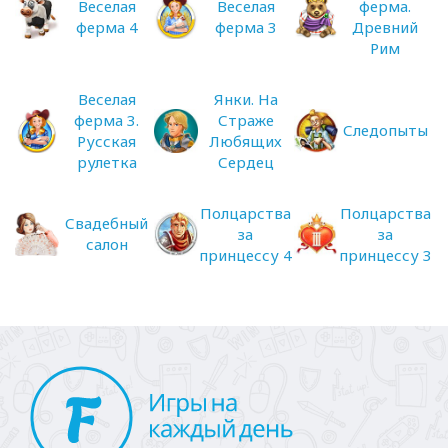
Веселая
Веселая
ферма.
ферма 4
ферма 3
Древний
Рим
Веселая
Янки. На
ферма 3.
Страже
Следопыты
Русская
Любящих
рулетка
Сердец
Полцарства
Полцарства
Свадебный
за
за
салон
принцессу 4
принцессу 3