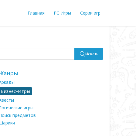
Главная
PC Игры
Серии игр
Искать
Жанры
Аркады
Бизнес-Игры
Квесты
Логические игры
Поиск предметов
Шарики