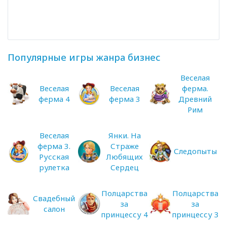
Популярные игры жанра бизнес
Веселая
Веселая
Веселая
ферма.
ферма 4
ферма 3
Древний
Рим
Веселая
Янки. На
ферма 3.
Страже
Следопыты
Русская
Любящих
рулетка
Сердец
Полцарства
Полцарства
Свадебный
за
за
салон
принцессу 4
принцессу 3