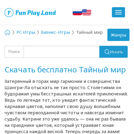
Toggle
navigat
PC Игры
Бизнес-Игры
Тайный мир
Toggle
Жанры
navigation
Поиск
Искать
Скачать бесплатно Тайный мир
Затерянный в горах мир гармонии и совершенства
Шангри-Ла
отыскать не так просто. Столетиями он
будоражил умы бесстрашных искателей приключений.
Ведь по легенде тот, кто увидит фантастический
карнавал цветов, наполнит свою душу волшебным
чувством первозданной чистоты и навсегда изменит
судьбу. Катрине это уже удалось — она не раз бывала
на празднике цветов, который устраивает юная
принцесса каждой весной. Теперь очередь за вами!