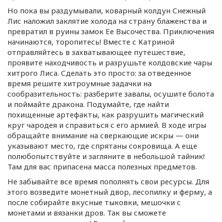
Но пока вы раздумывали, коварный колдун Снежный
Лис наложил заклятие холода на страну блаженства и
превратил в руины замок Ее Высочества. Приключения
начинаются, торопитесь! Вместе с Катриной
отправляйтесь в захватывающее путешествие,
проявите находчивость и разрушьте колдовские чары
хитрого Лиса. Сделать это просто: за отведенное
время решите хитроумные задачки на
сообразительность: разберите завалы, осушите болота
и поймайте дракона. Подумайте, где найти
похищенные артефакты, как разрушить магический
круг чародея и справиться с его армией. В ходе игры
обращайте внимание на сверкающие искры — они
указывают место, где спрятаны сокровища. А еще
полюбопытствуйте и загляните в небольшой тайник!
Там для вас припасена масса полезных предметов.
Не забывайте все время пополнять свои ресурсы. Для
этого возведите монетный двор, лесопилку и ферму, а
после собирайте вкусные тыковки, мешочки с
монетами и вязанки дров. Так вы сможете