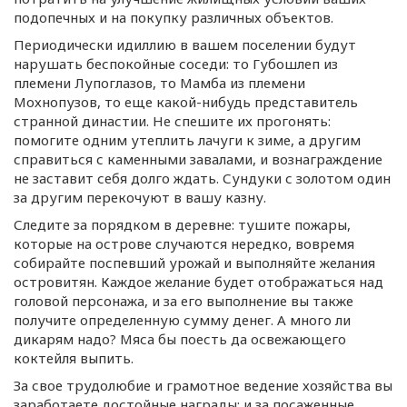
подопечных и на покупку различных объектов.
Периодически идиллию в вашем поселении будут
нарушать беспокойные соседи: то Губошлеп из
племени Лупоглазов, то Мамба из племени
Мохнопузов, то еще
какой-нибудь
представитель
странной династии. Не спешите их прогонять:
помогите одним утеплить лачуги к зиме, а другим
справиться с каменными завалами, и вознаграждение
не заставит себя долго ждать. Сундуки с золотом один
за другим перекочуют в вашу казну.
Следите за порядком в деревне: тушите пожары,
которые на острове случаются нередко, вовремя
собирайте поспевший урожай и выполняйте желания
островитян. Каждое желание будет отображаться над
головой персонажа, и за его выполнение вы также
получите определенную сумму денег. А много ли
дикарям надо? Мяса бы поесть да освежающего
коктейля выпить.
За свое трудолюбие и грамотное ведение хозяйства вы
заработаете достойные награды: и за посаженные