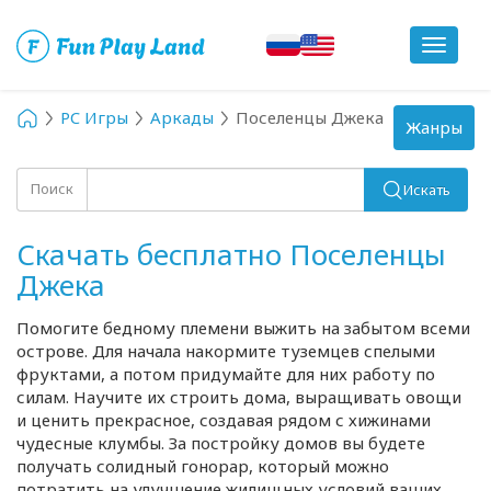
Toggle
navigat
PC Игры
Аркады
Поселенцы Джека
Toggle
Жанры
navigation
Поиск
Искать
Скачать бесплатно Поселенцы
Джека
Помогите бедному племени выжить на забытом всеми
острове. Для начала накормите туземцев спелыми
фруктами, а потом придумайте для них работу по
силам. Научите их строить дома, выращивать овощи
и ценить прекрасное, создавая рядом с хижинами
чудесные клумбы. За постройку домов вы будете
получать солидный гонорар, который можно
потратить на улучшение жилищных условий ваших