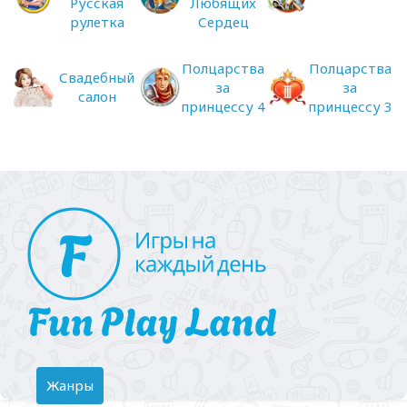
Русская
Любящих
рулетка
Сердец
Полцарства
Полцарства
Свадебный
за
за
салон
принцессу 4
принцессу 3
Toggle
Жанры
navigation