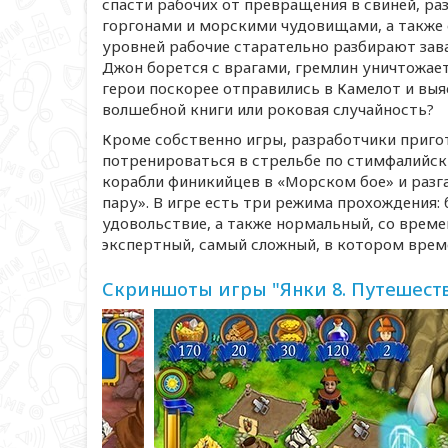
спасти рабочих от превращения в свиней, ра
горгонами и морскими чудовищами, а также 
уровней рабочие старательно разбирают зав
Джон борется с врагами, гремлин уничтожает
герои поскорее отправились в Камелот и выя
волшебной книги или роковая случайность?
Кроме собственно игры, разработчики приго
потренироваться в стрельбе по стимфалийс
корабли финикийцев в «Морском бое» и разг
пару». В игре есть три режима прохождения: 
удовольствие, а также нормальный, со време
экспертный, самый сложный, в котором време
Скриншоты игры "Янки 8. Путешест