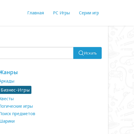
Главная
PC Игры
Серии игр
Искать
Жанры
Аркады
Бизнес-Игры
Квесты
Логические игры
Поиск предметов
Шарики