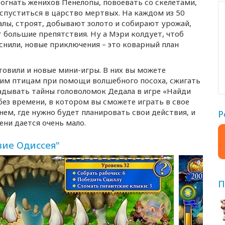
зогнать женихов Пенелопы, повоевать со скелетами,
спуститься в царство мертвых. На каждом из 50
алы, строят, добывают золото и собирают урожай,
 большие препятствия. Ну а Мэри колдует, чтоб
снили, новые приключения – это коварный план
товили и новые
мини-игры
. В них вы можете
ким птицам при помощи волшебного посоха, сжигать
адывать тайны головоломок Дедала в игре «Найди
без времени, в котором вы сможете играть в свое
нем, где нужно будет планировать свои действия, и
Р
ни дается очень мало.
вие Одиссея"
П