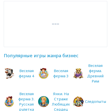
Популярные игры жанра бизнес
Веселая
Веселая
Веселая
ферма.
ферма 4
ферма 3
Древний
Рим
Веселая
Янки. На
ферма 3.
Страже
Следопыты
Русская
Любящих
рулетка
Сердец