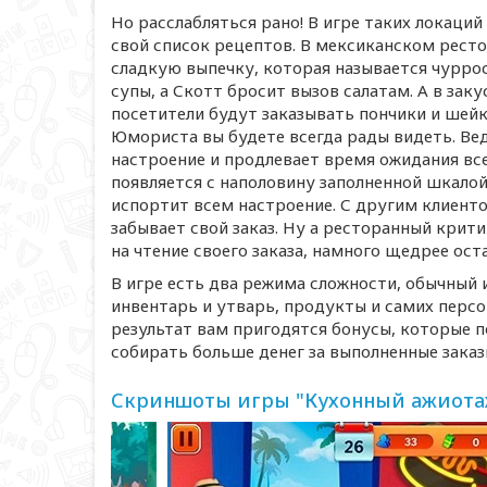
Но расслабляться рано! В игре таких локаций
свой список рецептов. В мексиканском рест
сладкую выпечку, которая называется чурро
супы, а Скотт бросит вызов салатам. А в зак
посетители будут заказывать пончики и шейк
Юмориста вы будете всегда рады видеть. Вед
настроение и продлевает время ожидания всем
появляется с наполовину заполненной шкалой 
испортит всем настроение. С другим клиентом
забывает свой заказ. Ну а ресторанный крит
на чтение своего заказа, намного щедрее ост
В игре есть два режима сложности, обычный 
инвентарь и утварь, продукты и самих перс
результат вам пригодятся бонусы, которые п
собирать больше денег за выполненные заказ
Скриншоты игры "Кухонный ажиотаж