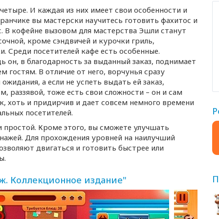
 четыре. И каждая из них имеет свои особенности и
оранчике вы мастерски научитесь готовить фахитос и
с. В кофейне вызовом для мастерства Эшли станут
усочной, кроме сэндвичей и курочки гриль,
и. Среди посетителей кафе есть особенные.
ь он, в благодарность за выданный заказ, поднимает
 гостям. В отличие от него, ворчунья сразу
ожидания, а если не успеть выдать ей заказ,
, раззявой, тоже есть свои сложности – он и сам
ик, хоть и придирчив и дает совсем немного времени
Р
альных посетителей.
и простой. Кроме этого, вы сможете улучшать
онажей. Для прохождения уровней на наилучший
озволяют двигаться и готовить быстрее или
ы.
П
. Коллекционное издание"