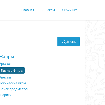
Главная
PC Игры
Серии игр
Искать
Жанры
Аркады
Бизнес-Игры
Квесты
Логические игры
Поиск предметов
Шарики