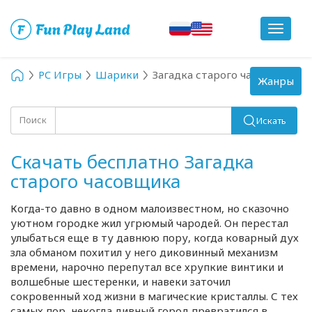
Toggle
navigat
PC Игры
Шарики
Загадка старого часовщика
Toggle
Жанры
navigation
Поиск
Искать
Скачать бесплатно Загадка
старого часовщика
Когда-то
давно в одном малоизвестном, но сказочно
уютном городке жил угрюмый чародей. Он перестал
улыбаться еще в ту давнюю пору, когда коварный дух
зла обманом похитил у него диковинный механизм
времени, нарочно перепутал все хрупкие винтики и
волшебные шестеренки, и навеки заточил
сокровенный ход жизни в магические кристаллы. С тех
самых пор, некогда дивный город превратился в