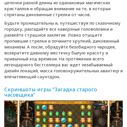
цепочки разной длины из одинаковых магических
кристаллов и обращая внимание на те, в которых
спрятаны диковинные стрелки от часов.
Будьте проницательны и, путешествуя по сказочному
городку, разгадайте все каверзные головоломки и
развейте страшное заклятие. Ловко отыщите
пропавшие стрелки и почините хрупкий, диковинный
механизм. А после, обрадуйте безобидного чародея,
возвратите дивному местечку былую красоту и
привычный ход времени. На протяжении всего
легендарного бестселлера вас ждет незабываемый
дизайн локаций, масса головокружительных авантюр и
впечатляющий саунтдрэк.
Скриншоты игры "Загадка старого
часовщика"