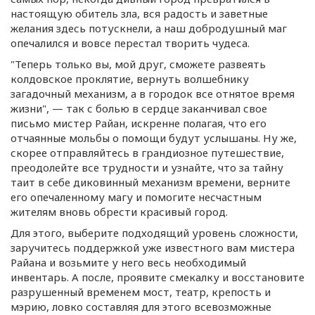
настоящую обитель зла, вся радость и заветные
желания здесь потускнели, а наш добродушный маг
опечалился и вовсе перестал творить чудеса.
"Теперь только вы, мой друг, сможете развеять
колдовское проклятие, вернуть волшебнику
загадочный механизм, а в городок все отнятое время
жизни", — так с болью в сердце заканчивал свое
письмо мистер Райан, искренне полагая, что его
отчаянные мольбы о помощи будут услышаны. Ну же,
скорее отправляйтесь в грандиозное путешествие,
преодолейте все трудности и узнайте, что за тайну
таит в себе диковинный механизм времени, верните
его опечаленному магу и помогите несчастным
жителям вновь обрести красивый город.
Для этого, выберите подходящий уровень сложности,
заручитесь поддержкой уже известного вам мистера
Райана и возьмите у него весь необходимый
инвентарь. А после, проявите смекалку и восстановите
разрушенный временем мост, театр, крепость и
мэрию, ловко составляя для этого всевозможные