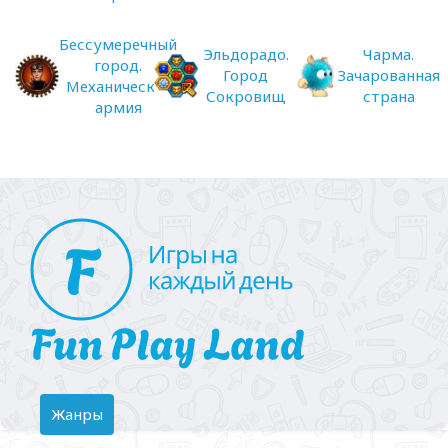
Бессумеречный
Эльдорадо.
Чарма.
город.
Город
Зачарованная
Механическая
Сокровищ
страна
армия
Toggle
Жанры
navigation