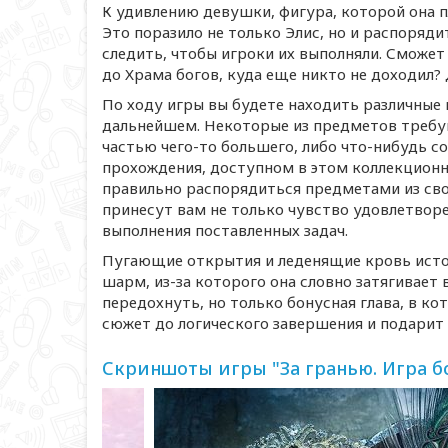
К удивлению девушки, фигура, которой она п
Это поразило не только Элис, но и распорядит
следить, чтобы игроки их выполняли. Сможет 
до Храма богов, куда еще никто не доходил? 
По ходу игры вы будете находить различные
дальнейшем. Некоторые из предметов требу
частью
чего-то
большего, либо
что-нибудь
со
прохождения, доступном в этом коллекционно
правильно распорядиться предметами из сво
принесут вам не только чувство удовлетворе
выполнения поставленных задач.
Пугающие открытия и леденящие кровь ист
шарм,
из-за
которого она словно затягивает в
передохнуть, но только бонусная глава, в ко
сюжет до логического завершения и подарит
Скриншоты игры "За гранью. Игра б