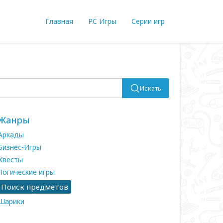
Главная
PC Игры
Серии игр
Искать
Жанры
Аркады
Бизнес-Игры
Квесты
Логические игры
Поиск предметов
Шарики