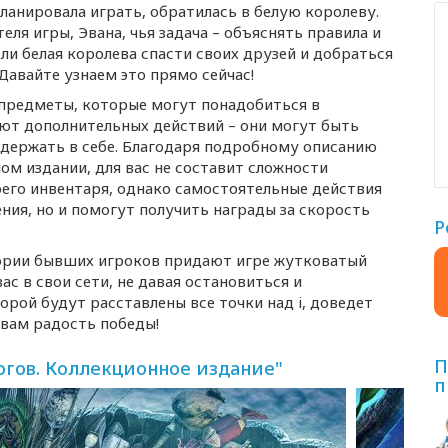
ланировала играть, обратилась в белую королеву.
еля игры, Эвана, чья задача – объяснять правила и
ли белая королева спасти своих друзей и добраться
Давайте узнаем это прямо сейчас!
 предметы, которые могут понадобиться в
ют дополнительных действий – они могут быть
держать в себе. Благодаря подробному описанию
м издании, для вас не составит сложности
его инвентаря, однако самостоятельные действия
ния, но и помогут получить награды за скорость
Р
ории бывших игроков придают игре жутковатый
ас в свои сети, не давая остановиться и
торой будут расставлены все точки над i, доведет
 вам радость победы!
П
огов. Коллекционное издание"
п