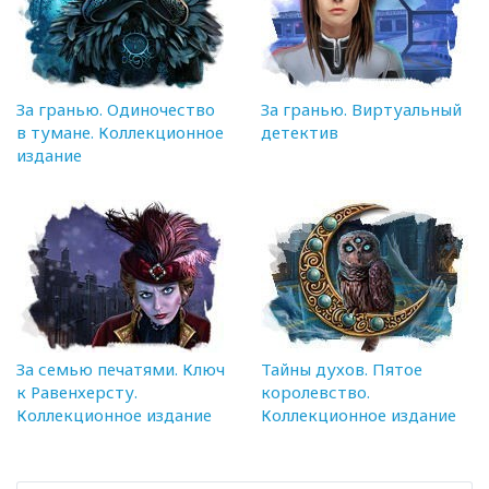
За гранью. Одиночество
За гранью. Виртуальный
в тумане. Коллекционное
детектив
издание
За семью печатями. Ключ
Тайны духов. Пятое
к Равенхерсту.
королевство.
Коллекционное издание
Коллекционное издание