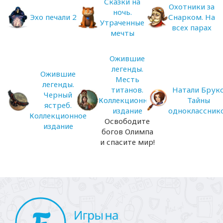
Сказки на
Охотники за
ночь.
Эхо печали 2
Снарком. На
Утраченные
всех парах
мечты
Ожившие
легенды.
Ожившие
Месть
легенды.
титанов.
Натали Брукс
Черный
Коллекционное
Тайны
ястреб.
издание
одноклассник
Коллекционное
Освободите
издание
богов Олимпа
и спасите мир!