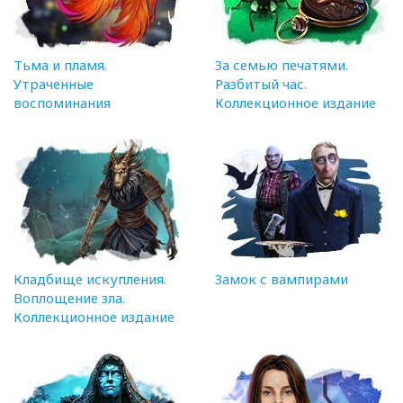
Тьма и пламя.
За семью печатями.
Утраченные
Разбитый час.
воспоминания
Коллекционное издание
Кладбище искупления.
Замок с вампирами
Воплощение зла.
Коллекционное издание