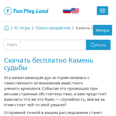
Toggle
navigat
PC Игры
Поиск предметов
Камень судьбы
Toggle
Жанры
navigation
Поиск
Искать
Скачать бесплатно Камень
судьбы
Эта захватывающая дух история началась с
таинственного исчезновения известного
ученого-археолога
. Событие это произошло при
весьма странных обстоятельствах, и вам предстоит
выяснить что же это было — случайность, или же за
этим стоит
чей-то
злой умысел?
Отправной точкой в вашем расследовании станет