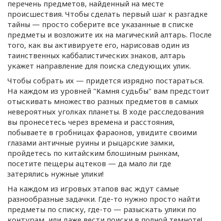
перечень предметов, найденный на месте
происшествия. Чтобы сделать первый шаг к разгадке
тайны — просто соберите все указанные в списке
предметы и возложите их на магический алтарь. После
того, как вы активируете его, нарисовав один из
таинственных каббалистических знаков, алтарь
укажет направление для поиска следующих улик.
Чтобы собрать их — придется изрядно постараться.
На каждом из уровней "Камня судьбы" вам предстоит
отыскивать множество разных предметов в самых
невероятных уголках планеты. В ходе расследования
вы пронесетесь через времена и расстояния,
побываете в гробницах фараонов, увидите своими
глазами античные руины и рыцарские замки,
пройдетесь по китайским блошиным рынкам,
посетите пещеры ацтеков — да мало ли где
затерялись нужные улики!
На каждом из игровых этапов вас ждут самые
разнообразные задачки.
Где-то
нужно просто найти
предметы по списку,
где-то
— разыскать улики по
контурам, или даже вести поиски в полной темноте!