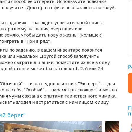
айти способ ее отпереть. Используйте полезные
 получится. Доктора в офисе не оказалось, пожалуй,
х и в зданиях — вас ждет увлекательный поиск
ы
по-разному
: названия, очертания или
заю землю, чтобы дать новую жизнь" (колышек).
оиграть в "Три в ряд".
екты по заданию, в вашем инвентаре появится
вка или медальон. Другой способ заполучить
, можно сыграть в шашки: поместите их все в одну
Р
одной стопке может быть только 1, 2, 6 или 24
Обычный" — игра в удовольствие, "Эксперт" — для
ко на себя, "Особый" — параметры сложности можно
мия чумы связана с опытами таинственного Химика.
ыскать злодея и встретиться с ним лицом к лицу!
П
п
ий берег"