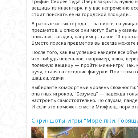
Грифин. Скорее туда! Дверь закрыта, нужно н
вещицы из инвентаря, и у вас непременно все
стоит поискать ее на городской площади...
В разных частях города — на пирсе, на улица
предметов. В списке они могут быть указан
описание-загадка
, например, такое: "Я прон
Вместо поиска предметов вы всегда можете п
После того, как вы успешно найдете все объ
что-нибудь
новенькое, например, ключ, вере
полезную вещицу — пройти
мини-игру
. Так
кучу, ставя на соседние фигурки. При этом в 
шашки. Удачи!
Выбирайте комфортный уровень сложности: "
опытных игроков, "Безумец" — надежда толь
настроить самостоятельно. По слухам, панде
И если это поможет спасти Милфилд, пора от
Скриншоты игры "Море лжи. Горящ