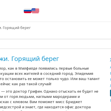
. Горящий берег
жи. Горящий берег
 пор, как в Милфилде появились первые больные
акуации всех жителей в соседний город. Эпидемия
что остановить ее может только чудо. Или ваш талант
йчас как раз такой случай!
 — это доктор Грифин. Однако отыскать ее будет не
ми от горя людьми, наглыми мародерами и
сках с клювом. Вам поможет мисс Бриджет
едсестрой и знает, где находится офис доктора