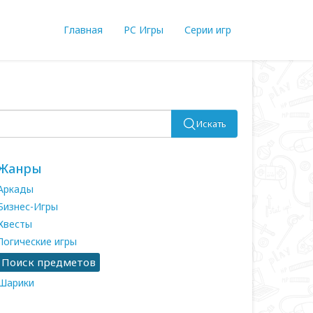
Главная
PC Игры
Серии игр
Искать
Жанры
Аркады
Бизнес-Игры
Квесты
Логические игры
Поиск предметов
Шарики