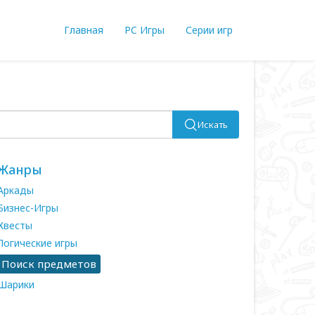
Главная
PC Игры
Серии игр
Искать
Жанры
Аркады
Бизнес-Игры
Квесты
Логические игры
Поиск предметов
Шарики