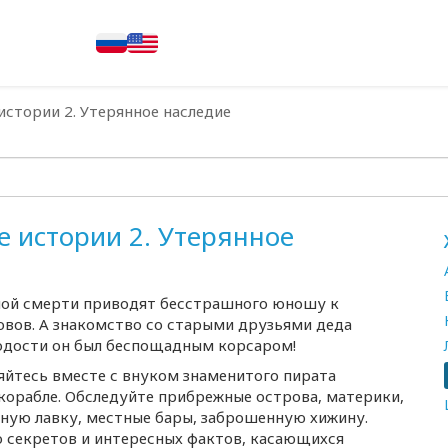
истории 2. Утерянное наследие
е истории 2. Утерянное
мой смерти приводят бесстрашного юношу к
овов. А знакомство со старыми друзьями деда
одости он был беспощадным корсаром!
яйтесь вместе с внуком знаменитого пирата
корабле. Обследуйте прибрежные острова, материки,
ную лавку, местные бары, заброшенную хижину.
ло секретов и интересных фактов, касающихся