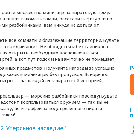
 пройти множество
мини-игр
на пиратскую тему:
в шашки, взломать замки, расставить фигурки по
ими разбойниками, вам никуда не деться от
еть все комнаты и близлежащие территории. Будьте
 в каждый ящик. Не обойдется и без тайников в
бы их открыть, необходимо воспользоваться
тей, а вот тут подсказка вам точно не помешает!
Р
ерянных предметов. Получайте награды за успешно
одсказок и
мини-игры
без пропусков. Вскоре вы
 игры — наслаждайтесь пиратской историей,
и револьвер — морские разбойники повсюду! Будьте
предстоит воспользоваться оружием — так вы не
азку, но и трофей за подстреленного пирата
П
 килем!
п
. Утерянное наследие"