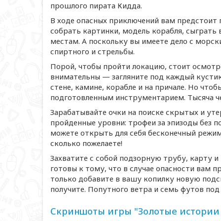
прошлого пирата Кидда.
В ходе опасных приключений вам предстоит
собрать картинки, модель корабля, сыграть 
местам. А поскольку вы имеете дело с морск
спиртного и стрельбы.
Порой, чтобы пройти локацию, стоит осмотр
внимательны — загляните под каждый кустик,
стене, камине, корабле и на причале. Но что
подготовленным инструментарием. Тысяча чер
Зарабатывайте очки на поиске скрытых и ут
пройденные уровни: трофеи за эпизоды без п
можете открыть для себя бесконечный режим
сколько пожелаете!
Захватите с собой подзорную трубу, карту 
готовы к тому, что в случае опасности вам 
только добавите в вашу копилку новую подск
получите. Попутного ветра и семь футов под
Скриншоты игры "Золотые истории 2