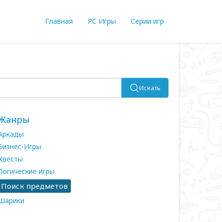
Главная
PC Игры
Серии игр
Искать
Жанры
Аркады
Бизнес-Игры
Квесты
Логические игры
Поиск предметов
Шарики