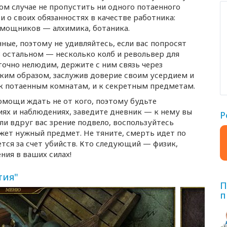
ом случае не пропустить ни одного потаенного
и о своих обязанностях в качестве работника:
помощников — алхимика, ботаника.
ые, поэтому не удивляйтесь, если вас попросят
В остальном — несколько колб и револьвер для
очно нелюдим, держите с ним связь через
аким образом, заслужив доверие своим усердием и
 к потаенным комнатам, и к секретным предметам.
помощи ждать не от кого, поэтому будьте
иях и наблюдениях, заведите дневник — к нему вы
Р
ли вдруг вас зрение подвело, воспользуйтесь
жет нужный предмет. Не тяните, смерть идет по
тся за счет убийств. Кто следующий — физик,
ния в ваших силах!
тия"
П
п