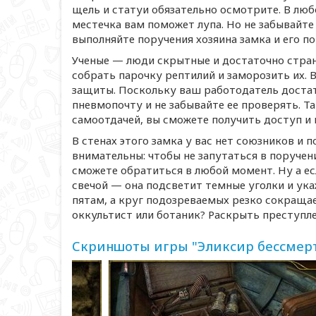
щель и статуи обязательно осмотрите. В люб
местечка вам поможет лупа. Но не забывайте 
выполняйте поручения хозяина замка и его 
Ученые — люди скрытные и достаточно странн
собрать парочку рептилий и заморозить их. 
защиты. Поскольку ваш работодатель достат
пневмопочту и не забывайте ее проверять. Т
самоотдачей, вы сможете получить доступ и
В стенах этого замка у вас нет союзников и 
внимательны: чтобы не запутаться в поручен
сможете обратиться в любой момент. Ну а ес
свечой — она подсветит темные уголки и ука
пятам, а круг подозреваемых резко сокращае
оккультист или ботаник? Раскрыть преступле
Скриншоты игры "Эликсир бессмер