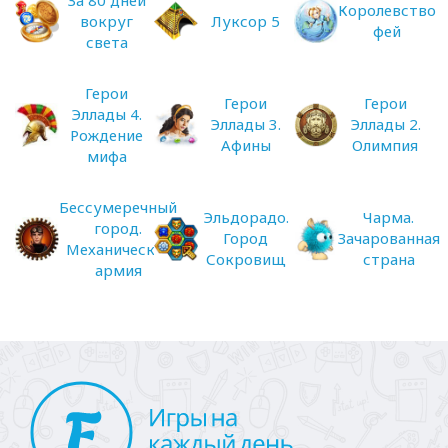
Королевство
вокруг
Луксор 5
фей
света
Герои
Герои
Герои
Эллады 4.
Эллады 3.
Эллады 2.
Рождение
Афины
Олимпия
мифа
Бессумеречный
Эльдорадо.
Чарма.
город.
Город
Зачарованная
Механическая
Сокровищ
страна
армия