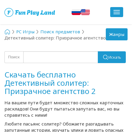
Toggle
navigat
PC Игры
Поиск предметов
Toggle
Жанры
Детективный солитер: Призрачное агентство 2
navigation
Поиск
Искать
Скачать бесплатно
Детективный солитер:
Призрачное агентство 2
На вашем пути будет множество сложных карточных
раскладов! Они будут пытаться запутать вас, но вы
справитесь с ними!
Любите пасьянс солитер? Обожаете разгадывать
запутанные истории, изучать улики и ловить опасных