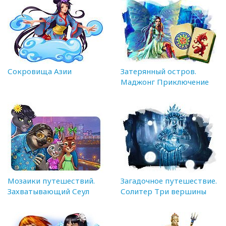
Сокровища Азии
Затерянный остров.
Маджонг Приключение
Мозаики путешествий.
Загадочное путешествие.
Захватывающий Сеул
Солитер Три вершины