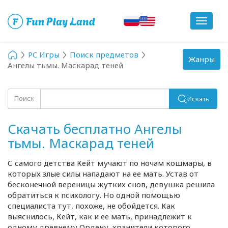
Toggle
navigat
PC Игры
Поиск предметов
Toggle
Жанры
Ангелы тьмы. Маскарад теней
navigation
Поиск
Искать
Скачать бесплатно Ангелы
тьмы. Маскарад теней
С самого детства Кейт мучают по ночам кошмары, в
которых злые силы нападают на ее мать. Устав от
бесконечной вереницы жутких снов, девушка решила
обратиться к психологу. Но одной помощью
специалиста тут, похоже, не обойдется. Как
выяснилось, Кейт, как и ее мать, принадлежит к
одному древнему Ордену, хранители которого