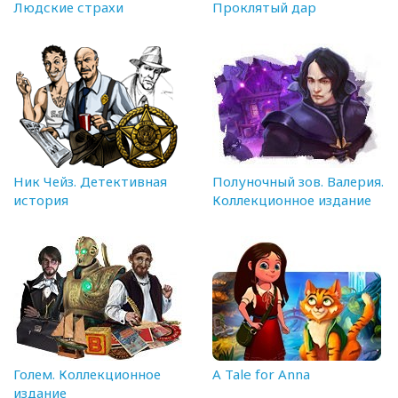
Людские страхи
Проклятый дар
Ник Чейз. Детективная
Полуночный зов. Валерия.
история
Коллекционное издание
Голем. Коллекционное
A Tale for Anna
издание