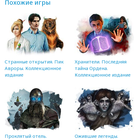
Похожие игры
Странные открытия. Пик
Хранители. Последняя
Авроры. Коллекционное
тайна Ордена.
издание
Коллекционное издание
Проклятый отель.
Ожившие легенды.