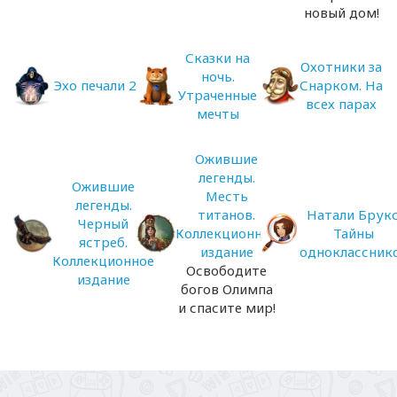
новый дом!
Сказки на
Охотники за
ночь.
Эхо печали 2
Снарком. На
Утраченные
всех парах
мечты
Ожившие
легенды.
Ожившие
Месть
легенды.
титанов.
Натали Брукс
Черный
Коллекционное
Тайны
ястреб.
издание
одноклассник
Коллекционное
Освободите
издание
богов Олимпа
и спасите мир!