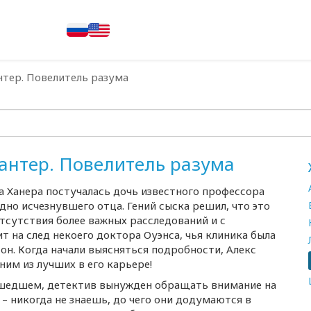
нтер. Повелитель разума
Хантер. Повелитель разума
 Ханера постучалась дочь известного профессора
дно исчезнувшего отца. Гений сыска решил, что это
тсутствия более важных расследований и с
т на след некоего доктора Оуэнса, чья клиника была
н. Когда начали выясняться подробности, Алекс
ним из лучших в его карьере!
зошедшем, детектив вынужден обращать внимание на
– никогда не знаешь, до чего они додумаются в