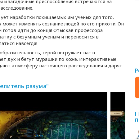
 и загадочные приспособления встречаются на
расследование.
зует наработки похищаемых им ученых для того,
 может изменять сознание людей по его прихоти. Он
и готов идти до конца! Отыскав профессора
ватку с безумным ученым и переносится в
аться навсегда!
образительность, герой погружает вас в
ает дух и бегут мурашки по коже. Интерактивные
дают атмосферу настоящего расследования и дарят
Р
елитель разума"
П
п