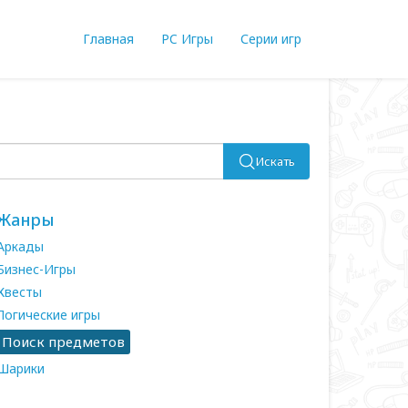
Главная
PC Игры
Серии игр
Искать
Жанры
Аркады
Бизнес-Игры
Квесты
Логические игры
Поиск предметов
Шарики