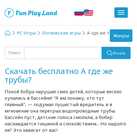
Toggle
navigat
PC Игры
Логические игры
А где же трубы?
Toggle
Жанры
navigation
Поиск
Искать
Скачать бесплатно А где же
трубы?
Покой бобра нарушил смех детей, которые весело
купались в бассейне! "Я им покажу, кто тут
главный", — подумал пушистый вредитель и в
мгновение ока перегрыз водопроводные трубы.
Бассейн пуст, детские голоса смолкли, а бобер
наслаждается тишиной и спокойствием... Но надолго
ли? Это зависит от вас!