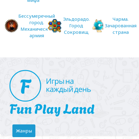
Бессумеречный
Эльдорадо.
Чарма.
город.
Город
Зачарованная
Механическая
Сокровищ
страна
армия
Toggle
Жанры
navigation