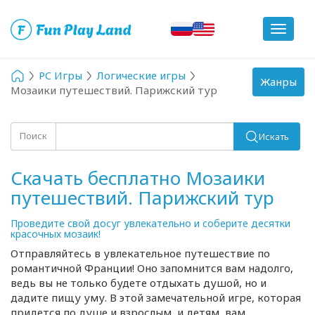
Toggle
navigat
PC Игры
Логические игры
Toggle
Жанры
Мозаики путешествий. Парижский тур
navigation
Поиск
Искать
Скачать бесплатно Мозаики
путешествий. Парижский тур
Проведите свой досуг увлекательно и соберите десятки
красочных мозаик!
Отправляйтесь в увлекательное путешествие по
романтичной Франции! Оно запомнится вам надолго,
ведь вы не только будете отдыхать душой, но и
дадите пищу уму. В этой замечательной игре, которая
придется по душе и взрослым, и детям, вам