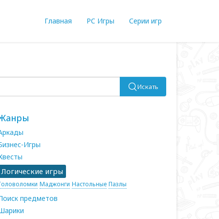
Главная
PC Игры
Серии игр
Искать
Жанры
Аркады
Бизнес-Игры
Квесты
Логические игры
Головоломки
Маджонги
Настольные
Пазлы
Поиск предметов
Шарики