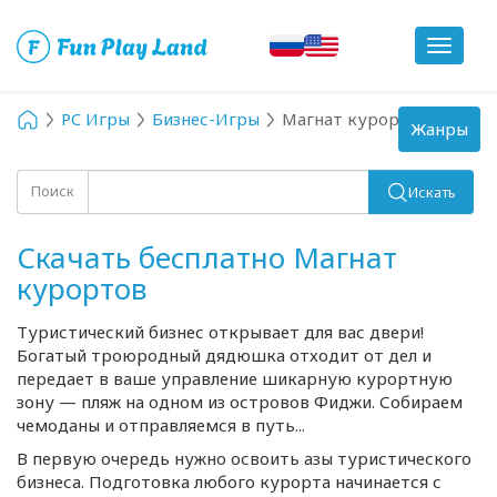
Toggle
navigat
PC Игры
Бизнес-Игры
Магнат курортов
Toggle
Жанры
navigation
Поиск
Искать
Скачать бесплатно Магнат
курортов
Туристический бизнес открывает для вас двери!
Богатый троюродный дядюшка отходит от дел и
передает в ваше управление шикарную курортную
зону — пляж на одном из островов Фиджи. Собираем
чемоданы и отправляемся в путь...
В первую очередь нужно освоить азы туристического
бизнеса. Подготовка любого курорта начинается с