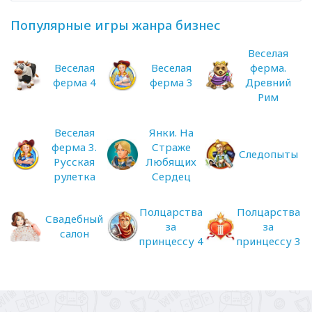
Популярные игры жанра бизнес
Веселая
Веселая
Веселая
ферма.
ферма 4
ферма 3
Древний
Рим
Веселая
Янки. На
ферма 3.
Страже
Следопыты
Русская
Любящих
рулетка
Сердец
Полцарства
Полцарства
Свадебный
за
за
салон
принцессу 4
принцессу 3