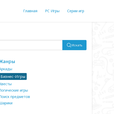
Главная
PC Игры
Серии игр
Искать
Жанры
Аркады
Бизнес-Игры
Квесты
Логические игры
Поиск предметов
Шарики