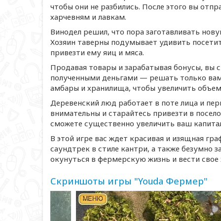
чтобы они не разбились. После этого вы отпр
харчевням и лавкам.
Винодел решил, что пора заготавливать нову
Хозяин таверны подумывает удивить посетите
привезти ему яиц и мяса.
Продавая товары и зарабатывая бонусы, вы 
полученными деньгами — решать только вам!
амбары и хранилища, чтобы увеличить объе
Деревенский люд работает в поте лица и пер
внимательны и старайтесь привезти в посело
сможете существенно увеличить ваш капитал
В этой игре вас ждет красивая и изящная гр
саундтрек в стиле кантри, а также безумно 
окунуться в фермерскую жизнь и вести свое 
Скриншоты игры "Youda Фермер"