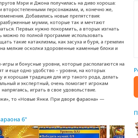
пругов Мэри и Джона получилась на диво хороша:
 и второстепенными персонажами, и, конечно же,
изменения. Добавились новые препятствия:
разбуженные мумии, которые так и мечтают
аться. Первых нужно покормить, а вторых изгнать
ь можно по полной программе использовать
ать такие катаклизмы, как засуха и буря, а гремлин
на мелкие осколки здоровенные каменные блоки и
-игры
и бонусные уровни, которые располагаются на
Р
ят и еще одно удобство – уровни, на которых
у и хорошая традиция для игр такого рода, делать
альный и экспертный, очень помогает игрокам
 напрягаясь, играть в свое удовольствие.
нки», то «Новые Янки. При дворе фараона» —
П
араона 6"