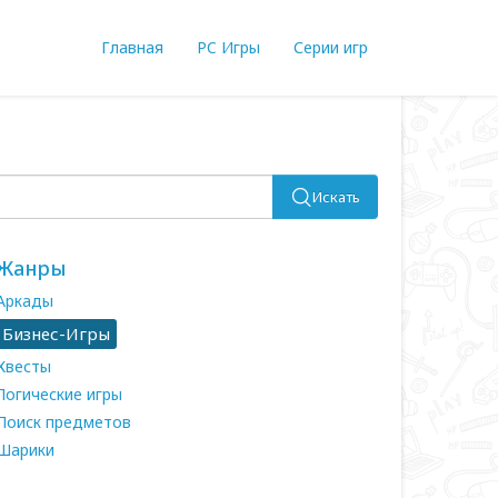
Главная
PC Игры
Серии игр
Искать
Жанры
Аркады
Бизнес-Игры
Квесты
Логические игры
Поиск предметов
Шарики