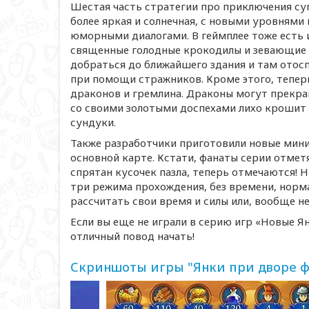
Шестая часть стратегии про приключения су
более яркая и солнечная, с новыми уровнями
юморными диалогами. В геймплее тоже есть 
священные голодные крокодилы и зевающие 
добраться до ближайшего здания и там отосп
при помощи стражников. Кроме этого, тепер
драконов и гремлина. Драконы могут прекращ
со своими золотыми доспехами лихо крошит 
сундуки.
Также разработчики приготовили новые
мини
основной карте. Кстати, фанаты серии отмет
спрятан кусочек пазла, теперь отмечаются! Н
три режима прохождения, без времени, норм
рассчитать свои время и силы или, вообще не
Если вы еще не играли в серию игр «Новые Я
отличный повод начать!
Скриншоты игры "Янки при дворе ф