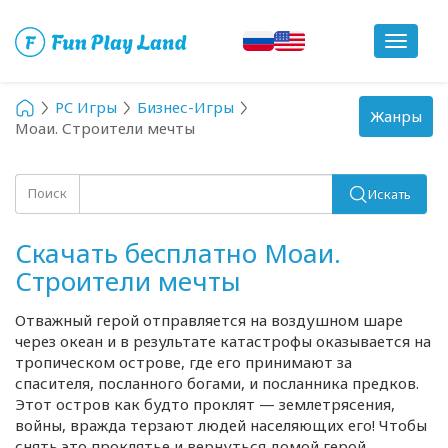
Toggle
navigat
PC Игры
Бизнес-Игры
Toggle
Жанры
Моаи. Строители мечты
navigation
Поиск
Искать
Скачать бесплатно Моаи.
Строители мечты
Отважный герой отправляется на воздушном шаре
через океан и в результате катастрофы оказывается на
тропическом острове, где его принимают за
спасителя, посланного богами, и посланника предков.
Этот остров как будто проклят — землетрясения,
войны, вражда терзают людей населяющих его! Чтобы
снять это проклятье и вернуться домой герой