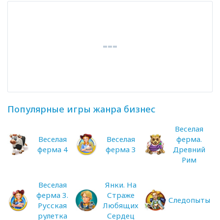
Популярные игры жанра бизнес
Веселая
Веселая
Веселая
ферма.
ферма 4
ферма 3
Древний
Рим
Веселая
Янки. На
ферма 3.
Страже
Следопыты
Русская
Любящих
рулетка
Сердец