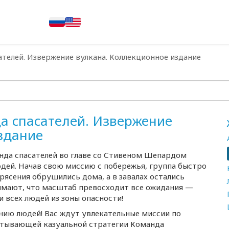
телей. Извержение вулкана. Коллекционное издание
а спасателей. Извержение
здание
анда спасателей во главе со Стивеном Шепардом
юдей. Начав свою миссию с побережья, группа быстро
рясения обрушились дома, а в завалах остались
имают, что масштаб превосходит все ожидания —
ти всех людей из зоны опасности!
нию людей! Вас ждут увлекательные миссии по
атывающей казуальной стратегии Команда