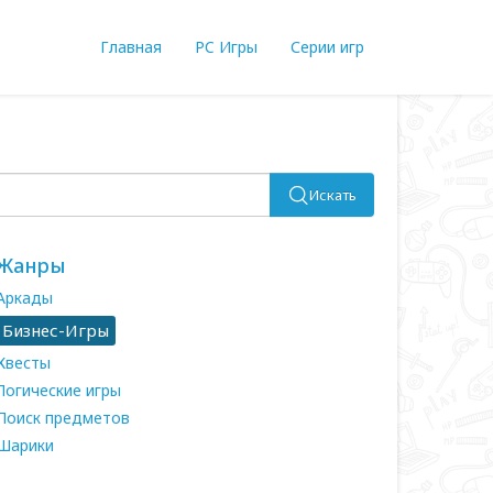
Главная
PC Игры
Серии игр
Искать
Жанры
Аркады
Бизнес-Игры
Квесты
Логические игры
Поиск предметов
Шарики