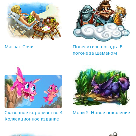
Магнат Сочи
Повелитель погоды. В
погоне за шаманом
Сказочное королевство 4.
Моаи 5. Новое поколение
Коллекционное издание