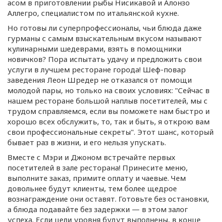
асом в приготовлении рыбы Нисикавой и Алонзо
Аллегро, специалистом по итальянской кухне.
Но готовы ли суперпрофессионалы, чьи блюда даже
гурманы с самым взыскательным вкусом называют
кулинарными шедеврами, взять в помощники
новичков? Пора испытать удачу и предложить свои
услуги в лучшем ресторане города!
Шеф-повар
заведения Леон Шредер не отказался от помощи
молодой пары, но только на своих условиях: "Сейчас в
нашем ресторане большой наплыв посетителей, мы с
трудом справляемся, если вы поможете нам быстро и
хорошо всех обслужить, то, так и быть, я открою вам
свои профессиональные секреты". Этот шанс, который
бывает раз в жизни, и его нельзя упускать.
Вместе с Мэри и Джоном встречайте первых
посетителей в зале ресторана! Принесите меню,
выполните заказ, примите оплату и чаевые. Чем
довольнее будут клиенты, тем более щедрое
вознаграждение они оставят. Готовьте без остановки,
а блюда подавайте без задержки — в этом залог
успеха. Если цели уровня будут выполнены, в конце