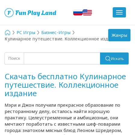
Toggle
navigat
PC Игры
Бизнес-Игры
Toggle
Жанры
Кулинарное путешествие. Коллекционное издание
navigation
Поиск
Искать
Скачать бесплатно Кулинарное
путешествие. Коллекционное
издание
Мэри и Джон получили прекрасное образование по
ресторанному делу, осталось найти хорошую
практику. Целеустремленные и амбициозные, они
мечтают поработать с известными
шеф-поварами
города: знатоком мясных блюд Леоном Шредером,