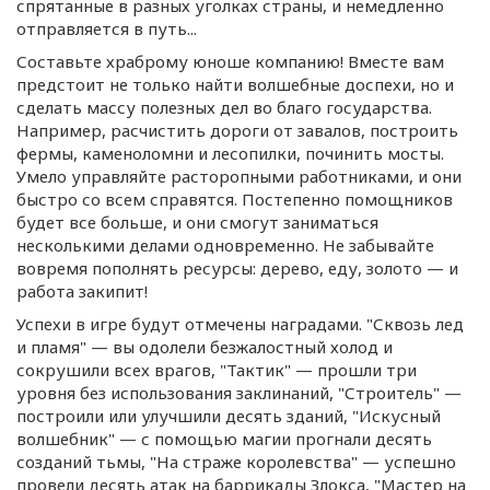
спрятанные в разных уголках страны, и немедленно
отправляется в путь...
Составьте храброму юноше компанию! Вместе вам
предстоит не только найти волшебные доспехи, но и
сделать массу полезных дел во благо государства.
Например, расчистить дороги от завалов, построить
фермы, каменоломни и лесопилки, починить мосты.
Умело управляйте расторопными работниками, и они
быстро со всем справятся. Постепенно помощников
будет все больше, и они смогут заниматься
несколькими делами одновременно. Не забывайте
вовремя пополнять ресурсы: дерево, еду, золото — и
работа закипит!
Успехи в игре будут отмечены наградами. "Сквозь лед
и пламя" — вы одолели безжалостный холод и
сокрушили всех врагов, "Тактик" — прошли три
уровня без использования заклинаний, "Строитель" —
построили или улучшили десять зданий, "Искусный
волшебник" — с помощью магии прогнали десять
созданий тьмы, "На страже королевства" — успешно
провели десять атак на баррикады Злокса, "Мастер на