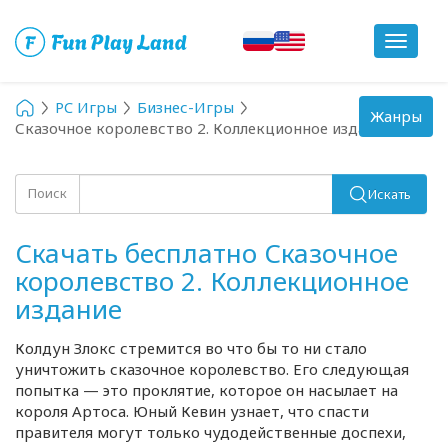
Toggle
navigat
PC Игры
Бизнес-Игры
Toggle
Жанры
Сказочное королевство 2. Коллекционное издание
navigation
Поиск
Искать
Скачать бесплатно Сказочное
королевство 2. Коллекционное
издание
Колдун Злокс стремится во что бы то ни стало
уничтожить сказочное королевство. Его следующая
попытка — это проклятие, которое он насылает на
короля Артоса. Юный Кевин узнает, что спасти
правителя могут только чудодейственные доспехи,