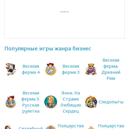
Популярные игры жанра бизнес
Веселая
Веселая
Веселая
ферма.
ферма 4
ферма 3
Древний
Рим
Веселая
Янки. На
ферма 3.
Страже
Следопыты
Русская
Любящих
рулетка
Сердец
Полцарства
Полцарства
Свадебный