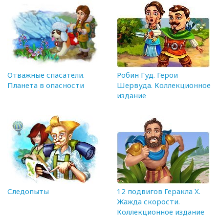
Отважные спасатели.
Робин Гуд. Герои
Планета в опасности
Шервуда. Коллекционное
издание
Следопыты
12 подвигов Геракла X.
Жажда скорости.
Коллекционное издание