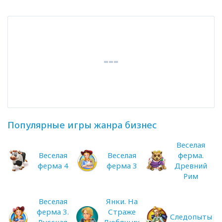
Популярные игры жанра бизнес
Веселая
Веселая
Веселая
ферма.
ферма 4
ферма 3
Древний
Рим
Веселая
Янки. На
ферма 3.
Страже
Следопыты
Русская
Любящих