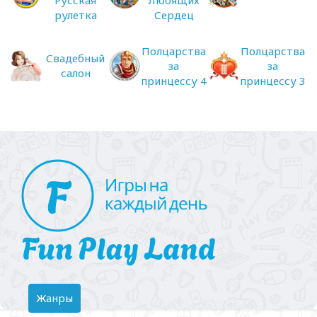
рулетка
Сердец
Полцарства
Полцарства
Свадебный
за
за
салон
принцессу 4
принцессу 3
Toggle
Жанры
navigation