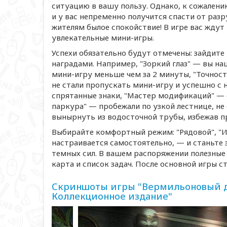
ситуацию в вашу пользу. Однако, к сожалению
и у вас непременно получится спасти от раз
жителям былое спокойствие! В игре вас ждут
увлекательные
мини-игры
.
Успехи обязательно будут отмечены: зайдите
наградами. Например, "Зоркий глаз" — вы на
мини-игру
меньше чем за 2 минуты, "Точнос
не стали пропускать
мини-игру
и успешно с 
спрятанные знаки, "Мастер модификаций" —
паркура" — пробежали по узкой лестнице, не
вынырнуть из водосточной трубы, избежав п
Выбирайте комфортный режим: "Рядовой", "И
настраивается самостоятельно, — и станьте 
темных сил. В вашем распоряжении полезные
карта и список задач. После основной игры ст
Скриншоты игры "Вермильоновый до
Коллекционное издание"