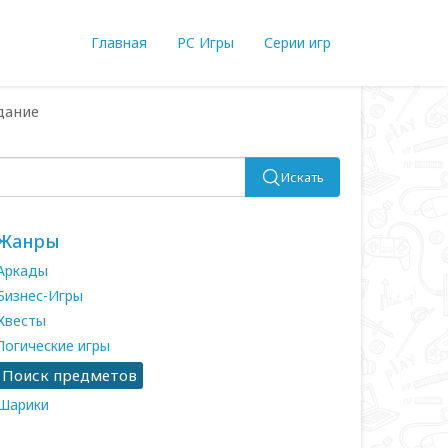
Главная
PC Игры
Серии игр
дание
Искать
Жанры
Аркады
Бизнес-Игры
Квесты
Логические игры
Поиск предметов
Шарики