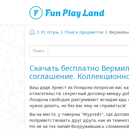
PC Игры
Поиск предметов
Вермильо
Поиск
Скачать бесплатно Вермил
соглашение. Коллекционн
Ваш дядя Эрнест из Лондона попросил вас ка
отлагательств: секретный договор между доб
Лондона свободно разгуливают исчадия ада, к
нужно делать, но без вас ему не справиться!
Вы на месте, у таверны "Мургейт", где догов
поприветствовать друг друга, как из темного
Но не на тех напал! Вооружившись сломанно