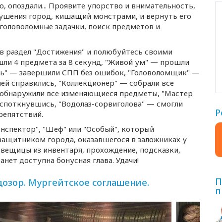
, опоздали... Проявите упорство и внимательность,
рушения город, кишащий монстрами, и вернуть его
 головоломные задачки, поиск предметов и
 в раздел "Достижения" и полюбуйтесь своими
шли 4 предмета за 8 секунд, "Живой ум" — прошли
ть" — завершили СПП без ошибок, "Головоломщик" —
ней справились, "Коллекционер" — собрали все
 обнаружили все изменяющиеся предметы, "Мастер
 споткнувшись, "
Водолаз-сорвиголова
" — смогли
Р
репятствий.
нспектор", "Шеф" или "Особый", который
защитником города, оказавшегося в заложниках у
 вещицы из инвентаря, прохождение, подсказки,
анет доступна бонусная глава. Удачи!
П
зор. Мургейтское соглашение.
п