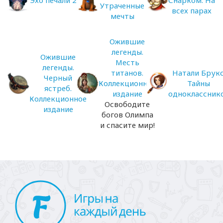
Эхо печали 2
Снарком. На
Утраченные
всех парах
мечты
Ожившие
легенды.
Ожившие
Месть
легенды.
титанов.
Натали Брукс
Черный
Коллекционное
Тайны
ястреб.
издание
одноклассник
Коллекционное
Освободите
издание
богов Олимпа
и спасите мир!