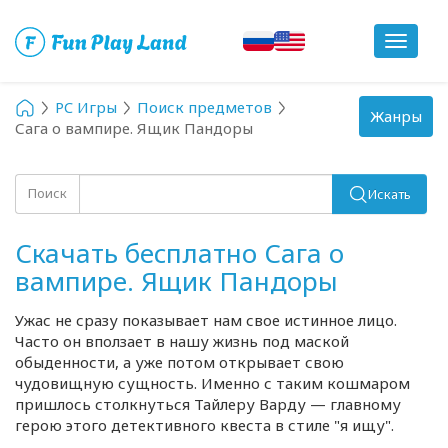
Toggle
navigat
PC Игры
Поиск предметов
Toggle
Жанры
Сага о вампире. Ящик Пандоры
navigation
Поиск
Искать
Скачать бесплатно Сага о
вампире. Ящик Пандоры
Ужас не сразу показывает нам свое истинное лицо.
Часто он вползает в нашу жизнь под маской
обыденности, а уже потом открывает свою
чудовищную сущность. Именно с таким кошмаром
пришлось столкнуться Тайлеру Варду — главному
герою этого детективного квеста в стиле "я ищу".