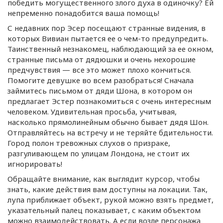
победить могущественного злого духа в одиночку? Ей
непременно понадобится ваша помощь!
С недавних пор Эсер посещают странные видения, в
которых Вивиан пытается ее о
чем-то
предупредить.
Таинственный незнакомец, наблюдающий за ее окном,
странные письма от дядюшки и очень нехорошие
предчувствия — все это может плохо кончиться.
Помогите девушке во всем разобраться! Сначала
займитесь письмом от дяди Шона, в котором он
предлагает Эстер познакомиться с очень интересным
человеком. Удивительная просьба, учитывая,
насколько прямолинейным обычно бывает дядя Шон.
Отправляйтесь на встречу и не теряйте бдительности.
Город полон тревожных слухов о призраке,
разгуливающем по улицам Лондона, не стоит их
игнорировать!
Обращайте внимание, как выглядит курсор, чтобы
знать, какие действия вам доступны на локации. Так,
лупа приближает объект, рукой можно взять предмет,
указательный палец показывает, с каким объектом
можно взаимодействовать. А если возле персонажа