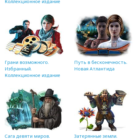
Коллекционное издание
Грани возможного.
Путь в бесконечность.
Избранный.
Новая Атлантида
Коллекционное издание
Сага девяти миров.
Затерянные земли.