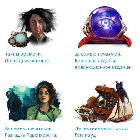
Тайны времени.
За семью печатями.
Последняя загадка
Карнавал судьбы.
Коллекционное издание
За семью печатями.
Детективные истории.
Разгадка Равенхерста.
Голливуд