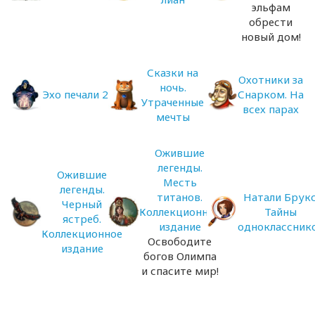
эльфам
обрести
новый дом!
Сказки на
Охотники за
ночь.
Эхо печали 2
Снарком. На
Утраченные
всех парах
мечты
Ожившие
легенды.
Ожившие
Месть
легенды.
титанов.
Натали Брукс
Черный
Коллекционное
Тайны
ястреб.
издание
одноклассник
Коллекционное
Освободите
издание
богов Олимпа
и спасите мир!