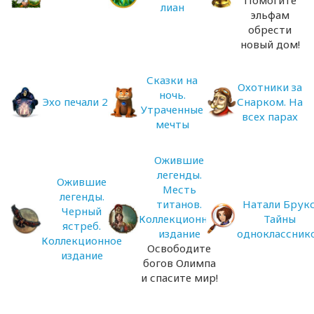
лиан
эльфам
обрести
новый дом!
Сказки на
Охотники за
ночь.
Эхо печали 2
Снарком. На
Утраченные
всех парах
мечты
Ожившие
легенды.
Ожившие
Месть
легенды.
титанов.
Натали Брукс
Черный
Коллекционное
Тайны
ястреб.
издание
одноклассник
Коллекционное
Освободите
издание
богов Олимпа
и спасите мир!