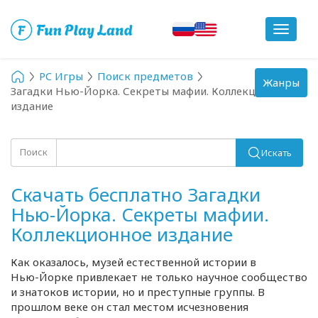
Toggle
navigat
PC Игры
Поиск предметов
Toggle
Жанры
Загадки Нью-Йорка. Секреты мафии. Коллекционное
navigation
издание
Поиск
Искать
Скачать бесплатно Загадки
Нью-Йорка. Секреты мафии.
Коллекционное издание
Как оказалось, музей естественной истории в
Нью-Йорке
привлекает не только научное сообщество
и знатоков истории, но и преступные группы. В
прошлом веке он стал местом исчезновения