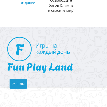
Освободите
издание
богов Олимпа
и спасите мир!
Toggle
Жанры
navigation