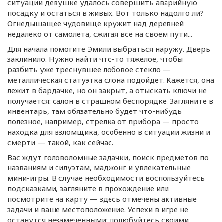
ситуации девушке удалось совершить аварийную
посадку и остаться в живых. Вот только надолго ли?
Огнедышащее чудовище кружит над деревней
недалеко от самолета, сжигая все на своем пути...
Для начала помогите Эмили выбраться наружу. Дверь
заклинило. Нужно найти
что-то
тяжелое, чтобы
разбить уже треснувшее лобовое стекло —
металлическая статуэтка слона подойдет. Кажется, она
лежит в бардачке, но он закрыт, а отыскать ключи не
получается: салон в страшном беспорядке. Загляните в
инвентарь, там обязательно будет
что-нибудь
полезное, например, стрелка от прибора — просто
находка для взломщика, особенно в ситуации жизни и
смерти — такой, как сейчас.
Вас ждут головоломные задачки, поиск предметов по
названиям и силуэтам, маджонг и увлекательные
мини-игры
. В случае необходимости воспользуйтесь
подсказками, загляните в прохождение или
посмотрите на карту — здесь отмечены активные
задачи и ваше местоположение. Успехи в игре не
останутся незамеченными: полюбуйтесь своими