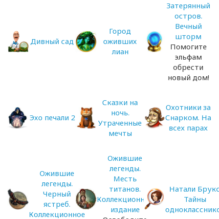
Затерянный
остров.
Вечный
Город
шторм
Дивный сад
оживших
Помогите
лиан
эльфам
обрести
новый дом!
Сказки на
Охотники за
ночь.
Эхо печали 2
Снарком. На
Утраченные
всех парах
мечты
Ожившие
легенды.
Ожившие
Месть
легенды.
титанов.
Натали Брукс
Черный
Коллекционное
Тайны
ястреб.
издание
одноклассник
Коллекционное