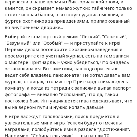
перенесли в наше время из Викторианской эпохи, и
кажется, он скрывает немало жутких тайн! Чего только
стоит часовая башня, в которую ударила молния, и
фургон охотников за привидениями, припаркованный
во внутреннем дворике...
Выбирайте комфортный режим: "Легкий", "Сложный",
"Безумный" или "Особый" — и приступайте к игре!
Первым делом поговорите с хозяином заведения и
просмотрите его учетный журнал, есть ли там записи
о мистере Притчарде. Нужно убедиться, что он здесь
останавливался. Вы заметили, как подозрительно
ведет себя владелец пансионата? Не хотел давать вам
журнал, отрицал, что мистер Притчард снимал здесь
комнату, а когда из тетради с записями выпал паспорт
фотографа — внезапно "вспомнил", что да, такой
постоялец был. Интуиция детектива подсказывает, что
вы на верном пути и нужно копать дальше.
В игре вас ждут головоломки, поиск предметов и
увлекательные
мини-игры
. Успехи будут отмечены
наградами, полюбуйтесь ими в разделе "Достижения".
Например, "Собиратель улик" — вы нашли 70