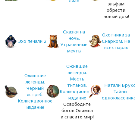
лиан
эльфам
обрести
новый дом!
Сказки на
Охотники за
ночь.
Эхо печали 2
Снарком. На
Утраченные
всех парах
мечты
Ожившие
легенды.
Ожившие
Месть
легенды.
титанов.
Натали Брукс
Черный
Коллекционное
Тайны
ястреб.
издание
одноклассник
Коллекционное
Освободите
издание
богов Олимпа
и спасите мир!