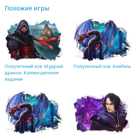
Похожие игры
Полуночный зов. Мудрый
Полуночный зов. Анабель
дракон. Коллекционное
издание