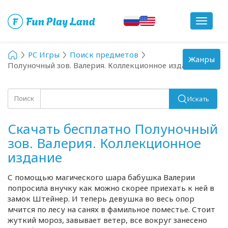
Toggle
navigat
PC Игры
Поиск предметов
Toggle
Жанры
Полуночный зов. Валерия. Коллекционное издание
navigation
Поиск
Искать
Скачать бесплатно Полуночный
зов. Валерия. Коллекционное
издание
С помощью магического шара бабушка Валерии
попросила внучку как можно скорее приехать к ней в
замок Штейнер. И теперь девушка во весь опор
мчится по лесу на санях в фамильное поместье. Стоит
жуткий мороз, завывает ветер, все вокруг занесено