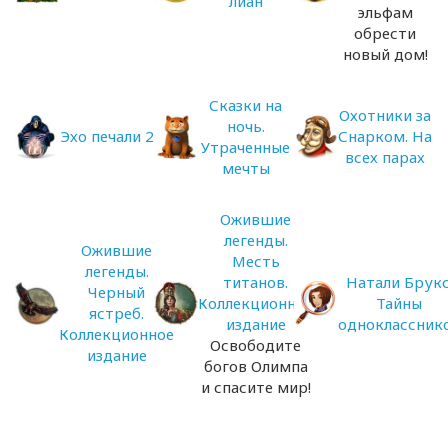
лиан
эльфам
обрести
новый дом!
Сказки на
Охотники за
ночь.
Эхо печали 2
Снарком. На
Утраченные
всех парах
мечты
Ожившие
легенды.
Ожившие
Месть
легенды.
титанов.
Натали Брукс
Черный
Коллекционное
Тайны
ястреб.
издание
одноклассник
Коллекционное
Освободите
издание
богов Олимпа
и спасите мир!