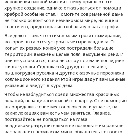
исполнения важной миссии к нему пришлют это
хрупкое создание, однако отказываться от помощи
храброй особы не стал. Помогите современной даме
не только освоиться в незнакомом мире, но еще и
спасти его, предотвратив глобальную катастрофу.
Все дело в том, что этим землям грозит вымирание,
которое пытаются устроить четыре всадника. От
копыт их резвых коней уже пострадали большие
территории: выжжены целые поля, высушены реки. И
они не успокоятся, пока не сотрут с земли последние
живые уголки. Седовласый
друид-отшельник
,
пышногрудая русалка и другие сказочные персонажи
коллекционного издания этой игры дадут вам ценные
указания и введут в курс дела.
Чтобы не заблудиться среди множества красочных
локаций, почаще заглядывайте в карту. С ее помощью
вы определите свое местоположение и узнаете, на
каких локациях вам есть чем заняться. Главное,
постарайтесь не попадаться на глаза
всадникам-разрушителям
и не позвольте им раньше
вас завладеть компасом мира, обладатель которого