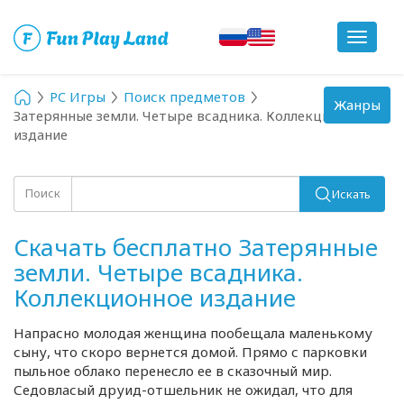
Toggle
navigat
PC Игры
Поиск предметов
Toggle
Жанры
Затерянные земли. Четыре всадника. Коллекционное
navigation
издание
Поиск
Искать
Скачать бесплатно Затерянные
земли. Четыре всадника.
Коллекционное издание
Напрасно молодая женщина пообещала маленькому
сыну, что скоро вернется домой. Прямо с парковки
пыльное облако перенесло ее в сказочный мир.
Седовласый
друид-отшельник
не ожидал, что для