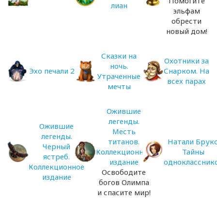
Помогите
лиан
эльфам
обрести
новый дом!
Сказки на
Охотники за
ночь.
Эхо печали 2
Снарком. На
Утраченные
всех парах
мечты
Ожившие
легенды.
Ожившие
Месть
легенды.
титанов.
Натали Брукс
Черный
Коллекционное
Тайны
ястреб.
издание
одноклассник
Коллекционное
Освободите
издание
богов Олимпа
и спасите мир!