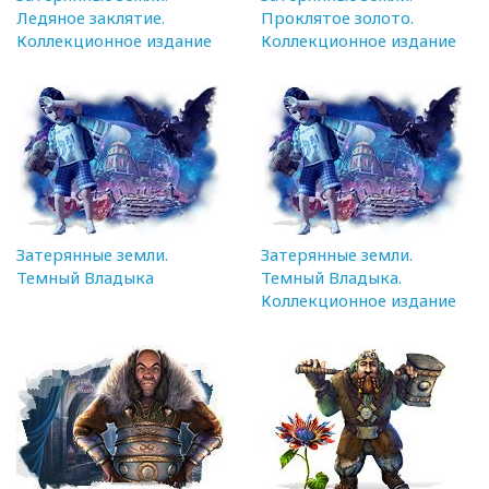
Ледяное заклятие.
Проклятое золото.
Коллекционное издание
Коллекционное издание
Затерянные земли.
Затерянные земли.
Темный Владыка
Темный Владыка.
Коллекционное издание