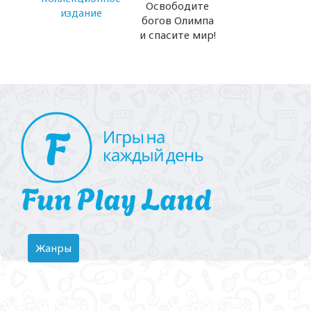
Освободите
издание
богов Олимпа
и спасите мир!
Toggle
Жанры
navigation