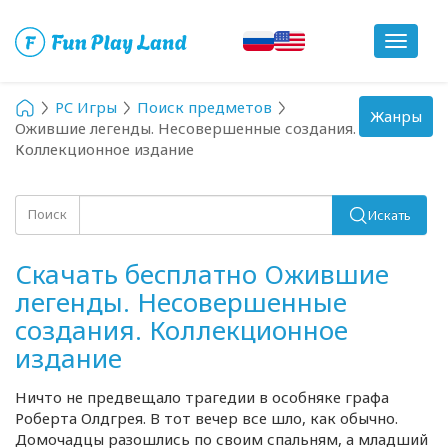
Toggle
navigat
PC Игры
Поиск предметов
Toggle
Жанры
Ожившие легенды. Несовершенные создания.
navigation
Коллекционное издание
Поиск
Искать
Скачать бесплатно Ожившие
легенды. Несовершенные
создания. Коллекционное
издание
Ничто не предвещало трагедии в особняке графа
Роберта Олдгрея. В тот вечер все шло, как обычно.
Домочадцы разошлись по своим спальням, а младший