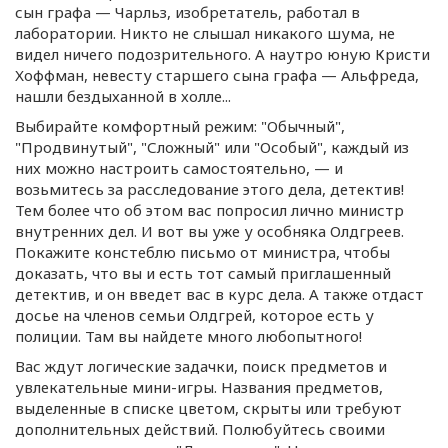
сын графа — Чарльз, изобретатель, работал в
лаборатории. Никто не слышал никакого шума, не
видел ничего подозрительного. А наутро юную Кристи
Хоффман, невесту старшего сына графа — Альфреда,
нашли бездыханной в холле...
Выбирайте комфортный режим: "Обычный",
"Продвинутый", "Сложный" или "Особый", каждый из
них можно настроить самостоятельно, — и
возьмитесь за расследование этого дела, детектив!
Тем более что об этом вас попросил лично министр
внутренних дел. И вот вы уже у особняка Олдгреев.
Покажите констеблю письмо от министра, чтобы
доказать, что вы и есть тот самый приглашенный
детектив, и он введет вас в курс дела. А также отдаст
досье на членов семьи Олдгрей, которое есть у
полиции. Там вы найдете много любопытного!
Вас ждут логические задачки, поиск предметов и
увлекательные
мини-игры
. Названия предметов,
выделенные в списке цветом, скрыты или требуют
дополнительных действий. Полюбуйтесь своими