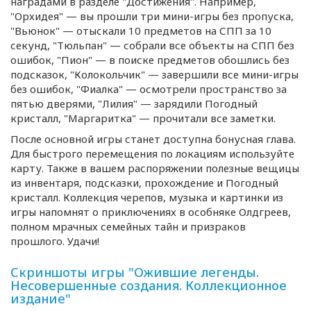
наградами в разделе "Достижения". Например,
"Орхидея" — вы прошли три
мини-игры
без пропуска,
"Вьюнок" — отыскали 10 предметов на СПП за 10
секунд, "Тюльпан" — собрали все объекты на СПП без
ошибок, "Пион" — в поиске предметов обошлись без
подсказок, "Колокольчик" — завершили все
мини-игры
без ошибок, "Фиалка" — осмотрели пространство за
пятью дверями, "Лилия" — зарядили Погодный
кристалл, "Маргаритка" — прочитали все заметки.
После основной игры станет доступна бонусная глава.
Для быстрого перемещения по локациям используйте
карту. Также в вашем распоряжении полезные вещицы
из инвентаря, подсказки, прохождение и Погодный
кристалл. Коллекция черепов, музыка и картинки из
игры напомнят о приключениях в особняке Олдгреев,
полном мрачных семейных тайн и призраков
прошлого. Удачи!
Скриншоты игры "Ожившие легенды.
Несовершенные создания. Коллекционное
издание"