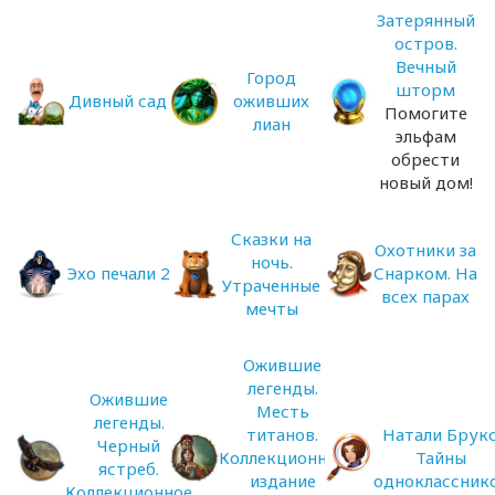
Затерянный
остров.
Вечный
Город
шторм
Дивный сад
оживших
Помогите
лиан
эльфам
обрести
новый дом!
Сказки на
Охотники за
ночь.
Эхо печали 2
Снарком. На
Утраченные
всех парах
мечты
Ожившие
легенды.
Ожившие
Месть
легенды.
титанов.
Натали Брукс
Черный
Коллекционное
Тайны
ястреб.
издание
одноклассник
Коллекционное