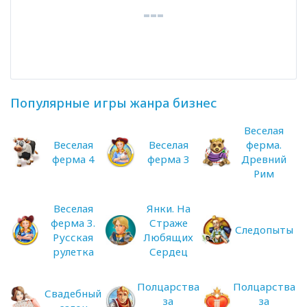
Популярные игры жанра бизнес
Веселая
Веселая
Веселая
ферма.
ферма 4
ферма 3
Древний
Рим
Веселая
Янки. На
ферма 3.
Страже
Следопыты
Русская
Любящих
рулетка
Сердец
Полцарства
Полцарства
Свадебный
за
за