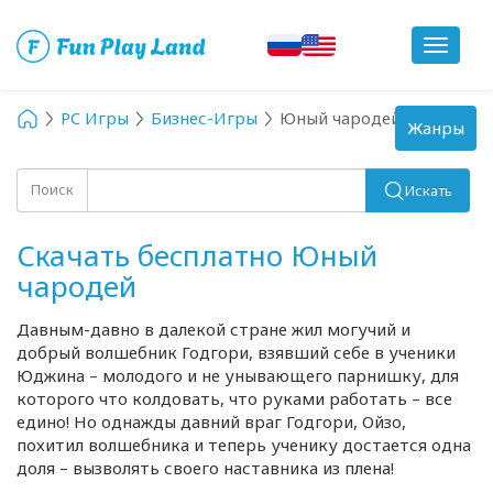
Toggle
navigat
PC Игры
Бизнес-Игры
Юный чародей
Toggle
Жанры
navigation
Поиск
Искать
Скачать бесплатно Юный
чародей
Давным-давно
в далекой стране жил могучий и
добрый волшебник Годгори, взявший себе в ученики
Юджина – молодого и не унывающего парнишку, для
которого что колдовать, что руками работать – все
едино! Но однажды давний враг Годгори, Ойзо,
похитил волшебника и теперь ученику достается одна
доля – вызволять своего наставника из плена!