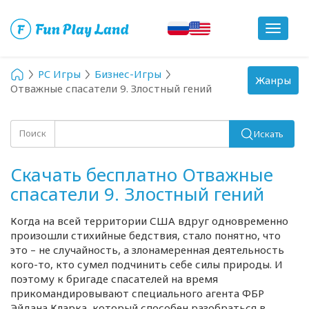
Toggle
navigat
PC Игры
Бизнес-Игры
Toggle
Жанры
Отважные спасатели 9. Злостный гений
navigation
Поиск
Искать
Скачать бесплатно Отважные
спасатели 9. Злостный гений
Когда на всей территории США вдруг одновременно
произошли стихийные бедствия, стало понятно, что
это – не случайность, а злонамеренная деятельность
кого-то
, кто сумел подчинить себе силы природы. И
поэтому к бригаде спасателей на время
прикомандировывают специального агента ФБР
Эйдана Кларка, который способен разобраться в